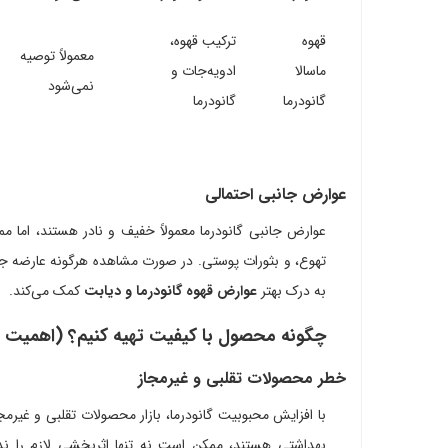
قهوه
ترکیب قهوه،
معمولاً توصیه
ماسالا
ادویه‌جات و
نمی‌شود
گانودرما
گانودرما
عوارض جانبی احتمالی
عوارض جانبی گانودرما معمولاً خفیف و نادر هستند، اما 
تهوع، و بثورات پوستی. در صورت مشاهده هرگونه عارضه جا
به درک بهتر
عوارض قهوه گانودرما و دیابت
کمک می‌کند.
چگونه محصول با کیفیت تهیه کنیم؟ (اهمیت م
خطر محصولات تقلبی و غیرمجاز
با افزایش محبوبیت گانودرما، بازار محصولات تقلبی و غیرم
بهداشتی هستند، ممکن است نه تنها اثربخشی لازم را ندا