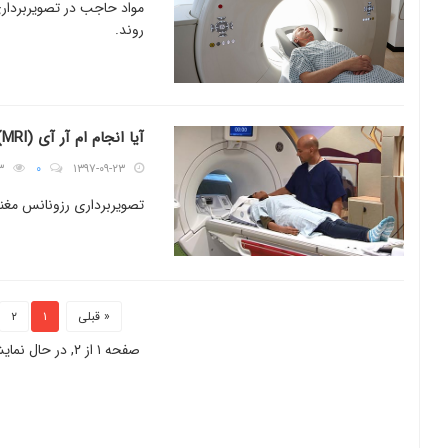
مواد حاجب در تصویربردا
روند.
آیا انجام ام آر آی (MRI) عارضه دارد؟
۳
۰
۱۳۹۷-۰۹-۲۳
تصویربرداری رزونانس مغن
« قبلی
۱
۲
صفحه ۱ از ۲, در حال نمایش ۱۰ آیتم از ۱۸