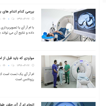
بررسی کدام اندام های ب
۵
۰
۱۳۹۸-۰۴-۲۷
با ام آر آی یا تصویربردار
داده و نتایج آن می تواند 
مواردی که باید قبل از ا
۱
۰
۱۳۹۸-۰۴-۲۷
ام آر آی یک تست است که م
رزونانس است
انجام ام آر آی چقدر ط