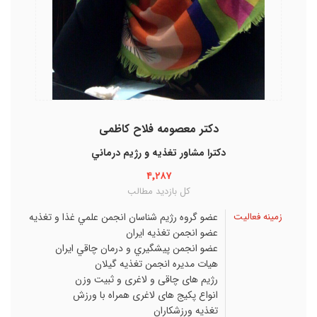
دکتر معصومه فلاح کاظمی
دکترا مشاور تغذيه و رژيم درماني
۴٬۲۸۷
کل بازدید مطالب
زمینه فعالیت
عضو گروه رژيم شناسان انجمن علمي غذا و تغذيه
عضو انجمن تغذيه ايران
عضو انجمن پيشگيري و درمان چاقي ايران
هيات مديره انجمن تغذيه گيلان
رژیم های چاقی و لاغری و ثبيت وزن
انواع پکیج های لاغری همراه با ورزش
تغذیه ورزشکاران