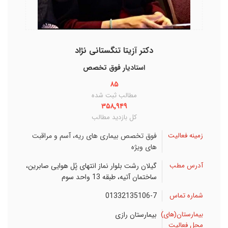
دکتر آزیتا تنگستانی نژاد
استاديار فوق تخصص
۸۵
مطالب ثبت شده
۳۵۸٬۹۴۹
کل بازدید مطالب
زمینه فعالیت
فوق تخصص بیماری های ریه، آسم و مراقبت
های ویژه
آدرس مطب
گیلان
رشت
بلوار نماز انتهای پُل هوایی صابرین،
ساختمان آتیه، طبقه 13 واحد سوم
شماره تماس
01332135106-7
بیمارستان(های)
بیمارستان رازی
محل فعالیت