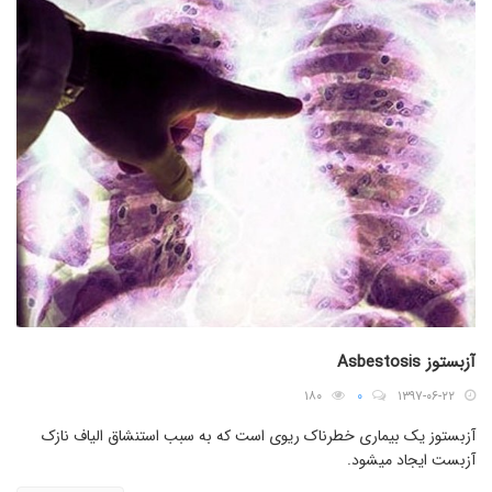
آزبستوز Asbestosis
۱۸۰
۰
۱۳۹۷-۰۶-۲۲
آزبستوز یک بیماری خطرناک ریوی است که به سبب استنشاق الیاف نازک
آزبست ایجاد میشود.