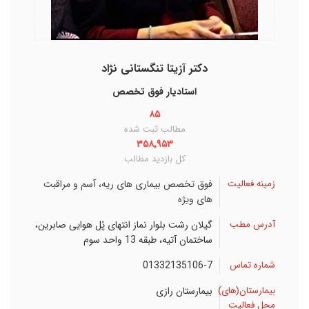
دکتر آزیتا تنگستانی نژاد
استاديار فوق تخصص
۸۵
مطالب ثبت شده
۳۵۸٬۹۵۳
کل بازدید مطالب
زمینه فعالیت
فوق تخصص بیماری های ریه، آسم و مراقبت
های ویژه
آدرس مطب
گیلان
رشت
بلوار نماز انتهای پُل هوایی صابرین،
ساختمان آتیه، طبقه 13 واحد سوم
شماره تماس
01332135106-7
بیمارستان(های)
بیمارستان رازی
محل فعالیت