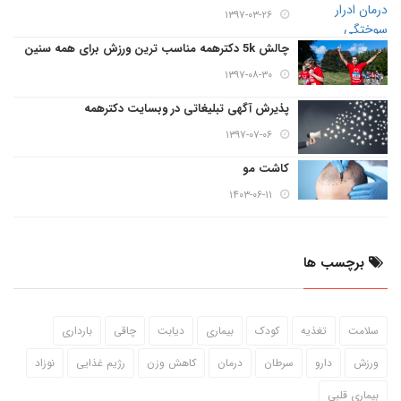
۱۳۹۷-۰۳-۲۶
چالش 5k دکترهمه مناسب ترین ورزش برای همه سنین
۱۳۹۷-۰۸-۳۰
پذیرش آگهی تبلیغاتی در وبسایت دکترهمه
۱۳۹۷-۰۷-۰۶
کاشت مو
۱۴۰۳-۰۶-۱۱
برچسب ها
سلامت
تغذیه
کودک
بیماری
دیابت
چاقی
بارداری
ورزش
دارو
سرطان
درمان
کاهش وزن
رژیم غذایی
نوزاد
بیماری قلبی