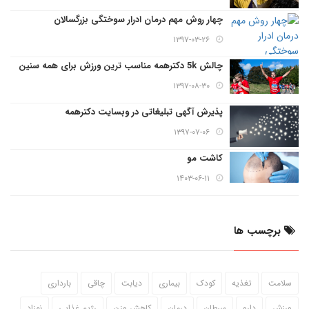
چهار روش مهم درمان ادرار سوختگی بزرگسالان
۱۳۹۷-۰۳-۲۶
چالش 5k دکترهمه مناسب ترین ورزش برای همه سنین
۱۳۹۷-۰۸-۳۰
پذیرش آگهی تبلیغاتی در وبسایت دکترهمه
۱۳۹۷-۰۷-۰۶
کاشت مو
۱۴۰۳-۰۶-۱۱
برچسب ها
سلامت
تغذیه
کودک
بیماری
دیابت
چاقی
بارداری
ورزش
دارو
سرطان
درمان
کاهش وزن
رژیم غذایی
نوزاد