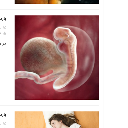
بارداری
۹
ن
در ه
بارد
۹