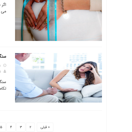
اگر 
می ت
سنگ 
۱
ن
سنگ 
تکام
« قبلی
۲
۳
۴
۵