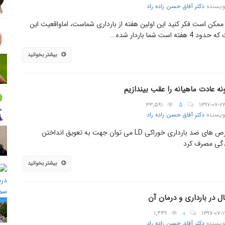
ویسنده
دکتر آفاق حسن زاده راد
ممکن است فکر کنید این اولین هفته از بارداری شماست، اماواقعیت این
 4 هفته است شما باردار شده‌...
بیشتر بخوانید
ه عادت ماهیانه را عقب بیندازیم
۳۳٬۵۹۱
۵
۱۳۹۷-۰۷-۲
ویسنده
دکتر آفاق حسن زاده راد
از قرص های ضد بارداری خوراکی LD می توان جهت به تعویق انداختن
گی مصرف کرد
بیشتر بخوانید
ل در بارداری و درمان آن
۱٬۴۴۹
۰
۱۳۹۷-۰۷-۱
ویسنده
دکتر آفاق حسن زاده راد