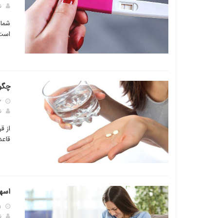
ن
شما 
است که حدود
چگون
۳
ن
قاعد
اسها
۱
ن