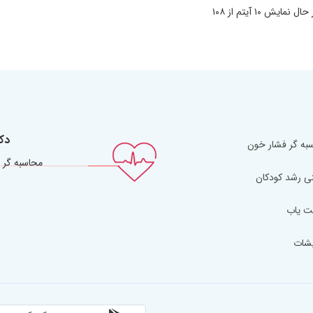
دک
به گر فشار خون
محاسبه گر 
ی رشد کودکان
ت یاب
یشات