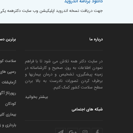
دانلود برنامه اندروید
جهت دریافت نسخه اندروید اپلیکیشن وب سایت دکترهمه یکی گزی
درباره ما
برترین دست
در سایت دکتر همه تلاش می شود تا با فراهم
سلامت کود
نمودن اطلاعات به روز، صحیح و کارشناسانه در
رسپی های باب ipes
زمینه پیشگیری، تشخیص و درمان بیماریها و
برطرف کردن تصورات نادرست به بالا بردن
آزمایشات
سطح سلامت کشور کمک کنیم.
رپورتاژ آگ
بیشتر بخوانید
کودکان
شبکه های اجتماعی
بیماری کلی
بارداری و ز