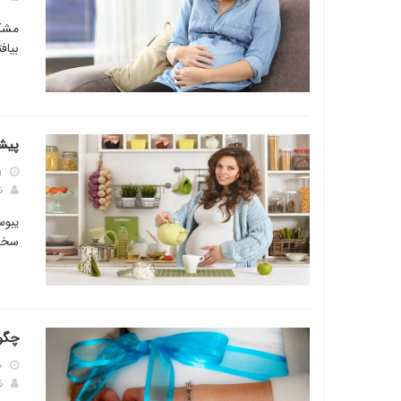
مشکل
بیافت
پیش
۱
ن
یبوس
سخت
چگون
۰
ن