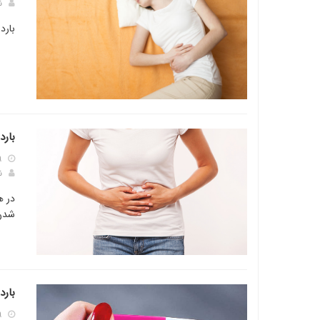
ن
بارد
بارد
۹
ن
در ه
شدن 
بارد
۹