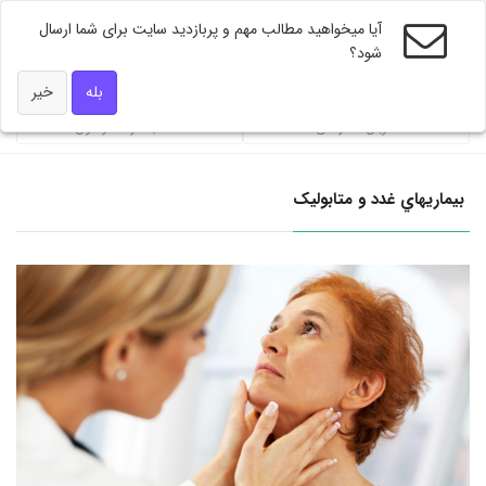
آیا میخواهید مطالب مهم و پربازدید سایت برای شما ارسال
شود؟
ویژه های دکتر همه
بله
خیر
ضربان تندرستی
محاسبه گر فشار خون
بيماريهاي غدد و متابوليک