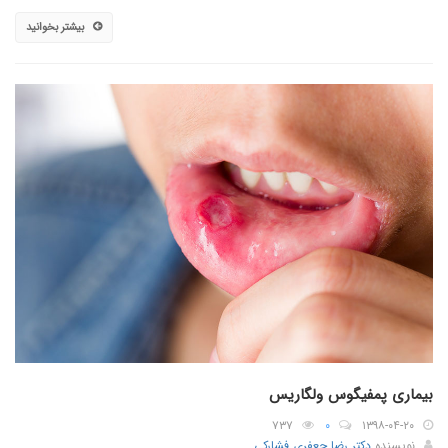
بیشتر بخوانید
بیماری پمفیگوس ولگاریس
۷۳۷
۰
۱۳۹۸-۰۴-۲۰
نویسنده
دکتر رضا جعفری فشارکی