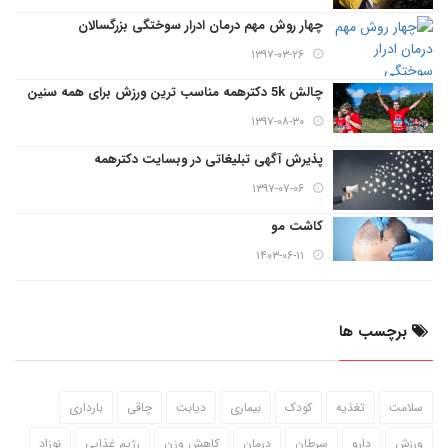
چهار روش مهم درمان ادرار سوختگی بزرگسالان
۱۳۹۷-۰۳-۲۶
چالش 5k دکترهمه مناسب ترین ورزش برای همه سنین
۱۳۹۷-۰۸-۳۰
پذیرش آگهی تبلیغاتی در وبسایت دکترهمه
۱۳۹۷-۰۷-۰۶
کاشت مو
۱۴۰۳-۰۶-۱۱
برچسب ها
سلامت
تغذیه
کودک
بیماری
دیابت
چاقی
بارداری
ورزش
دارو
سرطان
درمان
کاهش وزن
رژیم غذایی
نوزاد