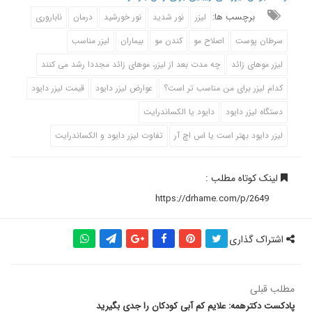
برچسب ها:
لیزر
نور شدید
نور خورشید
درمان
ناباروری
سرطان پوست
اصلاح مو
کندن مو
بیماران
لیزر مناسب
لیزر موهای زائد
چه مدت بعد از لیزر، موهای زائد مجددا رشد می کنند
کدام لیزر برای من مناسب تر است؟
عوارض لیزر دایود
قیمت لیزر دایود
دستگاه لیزر دایود
دایود یا الکساندرایت
لیزر دایود بهتر است یا اس اچ آر
تفاوت لیزر دایود و الکساندرایت
لینک کوتاه مطلب :
اشتراک گذاری
مطلب قبلی
پادکست دکترهمه: علایم کم آبی کودکان را جدی بگیرید