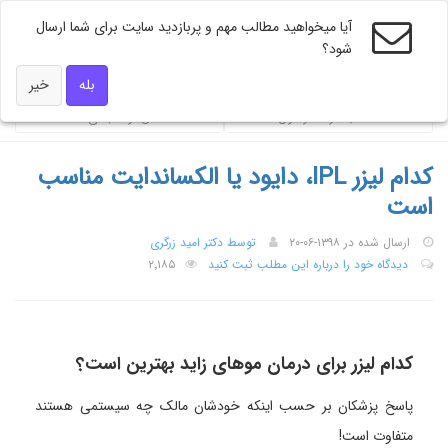
آیا میخواهید مطالب مهم و پربازدید سایت برای شما ارسال
شود؟
ویژه های دکتر همه
بله
خیر
محاسبه گر فشار خون
شاخص توده بندی BMI
کدام لیزر IPL، دایود یا الکساندایت مناسب
است
ارسال شده در ۱۳۹۸-۰۶-۲۰
توسط دکتر امید زرگری
دیدگاه خود را درباره این مطلب ثبت کنید
۲٬۱۸۵
کدام لیزر برای درمان موهای زاید بهترین است؟
پاسخ پزشکان بر حسب اینکه خودشان مالک چه سیستمی هستند
متفاوت است!