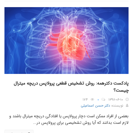
پادکست دکترهمه: روش تشخیص قطعی پرولاپس دریچه میترال
چیست؟
۱۷۴
۰
۱۳۹۸-۰۶-۱۰
نویسنده
دکتر حسن اسماعیلی
بعضی از افراد ممکن است دچار پرولاپس یا افتادگی دریچه میترال باشند و
لازم است بدانند که آیا روش تشخیصی برای پرولاپس در...