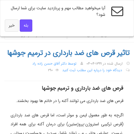
آیا میخواهید مطالب مهم و پربازدید سایت برای شما ارسال
شود؟
ویژه های دکتر همه
بله
خیر
ضربان تندرستی
محاسبه گر فشار خون
تاثیر قرص های ضد بارداری در ترمیم جوشها
ارسال شده در ۱۳۹۹-۰۴-۰۴
توسط دکتر آفاق حسن زاده راد
دیدگاه خود را درباره این مطلب ثبت کنید
۲۹۰
قرص های ضد بارداری و ترمیم جوشها
قرص های ضد بارداری می توانند آکنه را در خانم ها بهبود بخشند.
اگرچه به طور معمول ایمن و موثر است، اما قرص های ضد بارداری
(قرص ترکیبی استروژن-پروژستین) برای درمان آکنه برای همه افراد
نیست. عوارض جانبی می تواند شامل سردرد ، حساسیت پستان ،