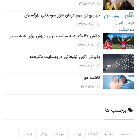
۱۳۹۵-۰۶-۱۹
چهار روش مهم درمان ادرار سوختگی بزرگسالان
۱۳۹۷-۰۳-۲۶
چالش 5k دکترهمه مناسب ترین ورزش برای همه سنین
۱۳۹۷-۰۸-۳۰
پذیرش آگهی تبلیغاتی در وبسایت دکترهمه
۱۳۹۷-۰۷-۰۶
کاشت مو
۱۴۰۳-۰۶-۱۱
برچسب ها
سلامت
تغذیه
کودک
بیماری
دیابت
چاقی
بارداری