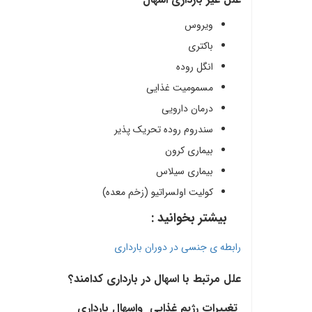
ویروس
باکتری
انگل روده
مسمومیت غذایی
درمان دارویی
سندروم روده تحریک پذیر
بیماری کرون
بیماری سیلاس
کولیت اولسراتیو (زخم معده)
بیشتر بخوانید :
رابطه ی جنسی در دوران بارداری
علل مرتبط با اسهال در بارداری کدامند؟
تغییرات رژیم غذایی واسهال بارداری