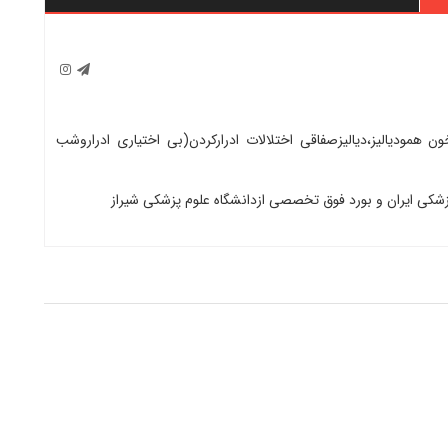
ن همودیالیز،دیالیزصفاقی اختلالات ادرارکردن(بی اختیاری ادراروشب
زشکی ایران و بورد فوق تخصصی ازدانشگاه علوم پزشکی شیراز