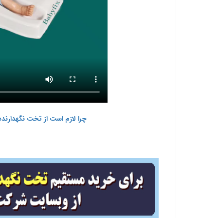
چرا لازم است از تخت نگهدارنده کودک Babyfix برای ختنه