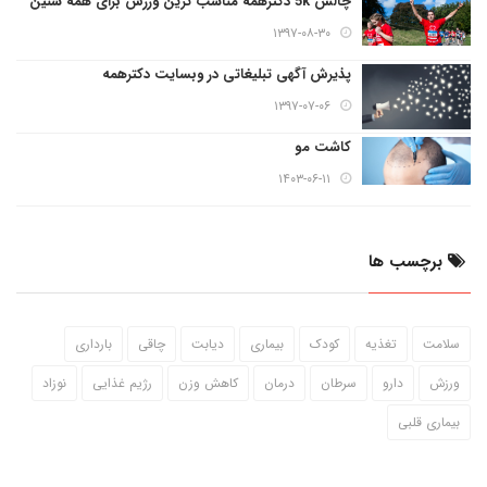
چالش 5k دکترهمه مناسب ترین ورزش برای همه سنین
۱۳۹۷-۰۸-۳۰
پذیرش آگهی تبلیغاتی در وبسایت دکترهمه
۱۳۹۷-۰۷-۰۶
کاشت مو
۱۴۰۳-۰۶-۱۱
برچسب ها
سلامت
تغذیه
کودک
بیماری
دیابت
چاقی
بارداری
ورزش
دارو
سرطان
درمان
کاهش وزن
رژیم غذایی
نوزاد
بیماری قلبی