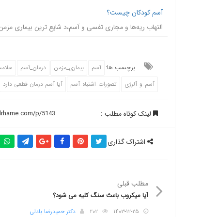
آسم کودکان چیست؟
التهاب ریه‌ها و مجاری تفسی و آسم،د شایع ترین بیماری مزمن
برچسب ها:
آسم
بیماری_مزمن
درمان_آسم
سلام
آسم_و_آلرژی
تصورات_اشتباه_آسم
آیا آسم درمان قطعی دارد
لینک کوتاه مطلب :
اشتراک گذاری
مطلب قبلی
آیا میکروب باعث سنگ کلیه می شود؟
۱۴۰۳-۱۲-۲۵
۲۰۲
دکتر حمیدرضا بادلی