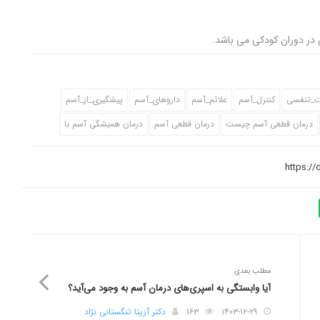
 در دوران کودکی می باشد.
ت_تنفسی
کنترل_آسم
علائم_آسم
داروهای_آسم
پیشگیری_از_آسم
درمان قطعی آسم چیست
درمان قطعی آسم
درمان همیشگی آسم با
مطلب بعدی
آیا وابستگی به اسپری‌های درمان آسم به وجود می‌آید؟
۱۴۰۳-۱۲-۲۹
۱۶۳
دکتر آزیتا تنگستانی نژاد