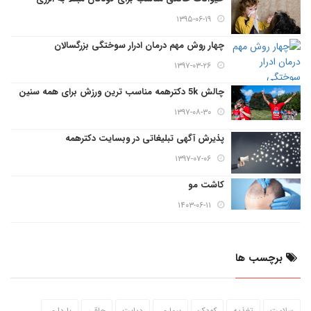
۱۳۹۵-۰۶-۱۹
چهار روش مهم درمان ادرار سوختگی بزرگسالان
۱۳۹۷-۰۳-۲۶
چالش 5k دکترهمه مناسب ترین ورزش برای همه سنین
۱۳۹۷-۰۸-۳۰
پذیرش آگهی تبلیغاتی در وبسایت دکترهمه
۱۳۹۷-۰۷-۰۶
کاشت مو
۱۴۰۳-۰۶-۱۱
برچسب ها
سلامت
تغذیه
کودک
بیماری
دیابت
چاقی
بارداری