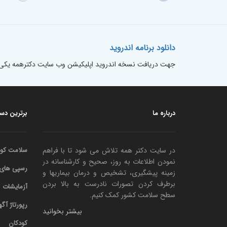
دانلود برنامه اندروید
جهت دریافت نسخه اندروید اپلیکیشن وب سایت دکترهمه یکی گزی
درباره ما
برترین دست
در سایت دکتر همه تلاش می شود تا با فراهم
سلامت کود
نمودن اطلاعات به روز، صحیح و کارشناسانه در
رسپی های باب ipes
زمینه پیشگیری، تشخیص و درمان بیماریها و
برطرف کردن تصورات نادرست به بالا بردن
آزمایشات
سطح سلامت کشور کمک کنیم.
رپورتاژ آگ
بیشتر بخوانید
کودکان