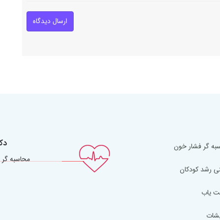
ارسال دیدگاه
دک
به گر فشار خون
محاسبه گر 
ی رشد کودکان
ت یاب
یشات