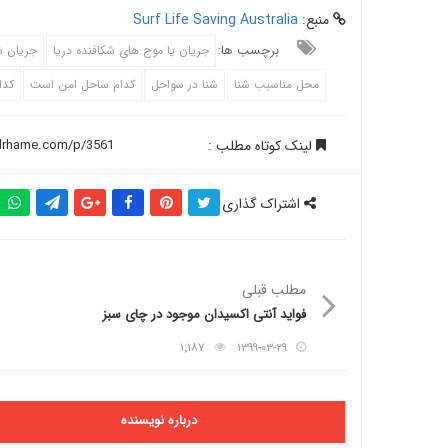
منبع:
Surf Life Saving Australia
برچسب ها:
جریان یا موج های شکافنده دریا
جریان ش
محل مناسبب شنا
شنا در سواحل
کدام ساحل امن است
کدا
لینک کوتاه مطلب :
اشتراک گذاری
مطلب قبلی
فواید آنتی اکسیدان موجود در چای سبز
۱٬۱۸۷
۱۳۹۹-۰۳-۲۹
درباره نویسنده