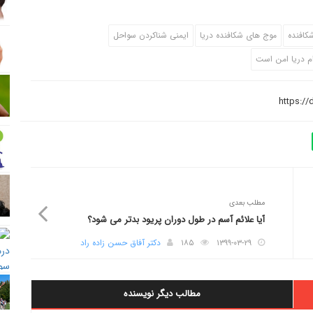
کافنده
موج های شکافنده دریا
ایمنی شناکردن سواحل
م دریا امن است
مطلب بعدی
آیا علائم آسم در طول دوران پریود بدتر می شود؟
۱۳۹۹-۰۳-۲۹
۱۸۵
دکتر آفاق حسن زاده راد
مطالب دیگر نویسنده