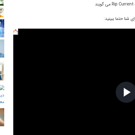
د
 شنا حتما ببینید:
P
V